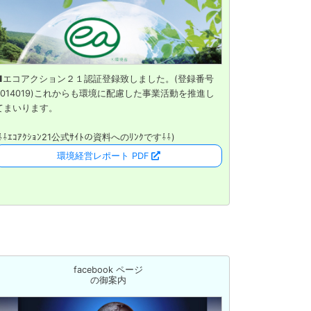
■エコアクション２１認証登録致しました。(登録番号
0014019)これからも環境に配慮した事業活動を推進し
てまいります。
(⇩⇩ｴｺｱｸｼｮﾝ21公式ｻｲﾄの資料へのﾘﾝｸです⇩⇩)
環境経営レポート PDF
facebook ページ
の御案内