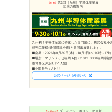
第3回［九州］半導体産業展
【出展】
出展の御案内
九州初！半導体産業に特化した専門展に、株式会社小
精密工業様(静岡県浜松市)と共同出展致します。
■会期：2026年9月30日(水)～10月1日(木)10時～17時
■場所：マリンメッセ福岡 A館 (〒812-0031福岡県福
市博多区沖浜町7-1 A館)
■小間番号：A1-44
公式ページ
（外部ﾘﾝｸ）
プライバシーポリシーの更新
【お知らせ】