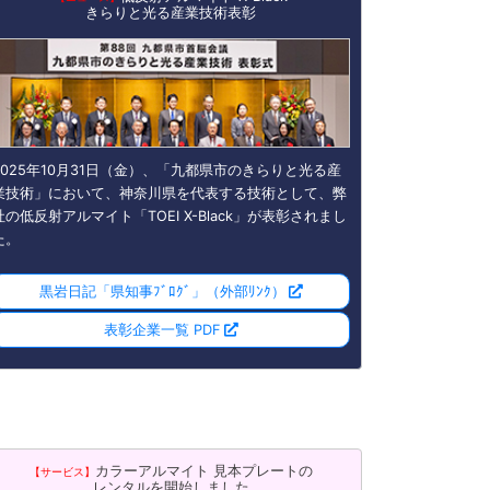
きらりと光る産業技術表彰
2025年10月31日（金）、「九都県市のきらりと光る産
業技術」において、神奈川県を代表する技術として、弊
社の低反射アルマイト「TOEI X-Black」が表彰されまし
た。
黒岩日記「県知事ﾌﾞﾛｸﾞ」
（外部ﾘﾝｸ）
表彰企業一覧 PDF
カラーアルマイト 見本プレートの
【サービス】
レンタルを開始しました