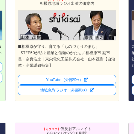
相模原地域ラジオ出演の御案内
報
■相模原が守り、育てる「ものづくりのまち」
い
─STEP50が紡ぐ産業と信頼のかたち／相模原市 副市
長・奈良浩之｜東栄電化工業株式会社・山本茂樹【自治
体・企業誘致特集】
YouTube
（外部ﾘﾝｸ）
地域色彩ラジオ
（外部ﾘﾝｸ）
低反射アルマイト
【カタログ】
X-Black (2025年6月版)