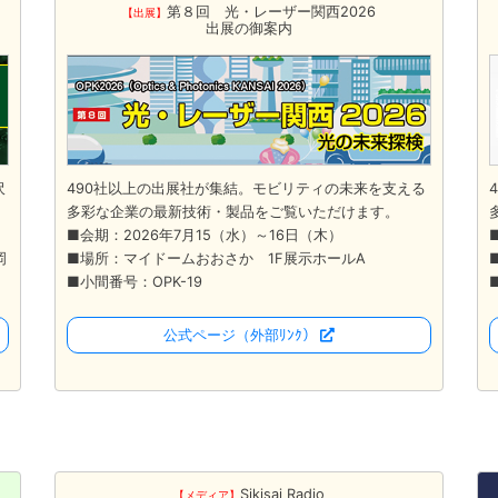
第８回 光・レーザー関西2026
【出展】
出展の御案内
沢
490社以上の出展社が集結。モビリティの未来を支える
多彩な企業の最新技術・製品をご覧いただけます。
■会期：2026年7月15（水）～16日（木）
岡
■場所：マイドームおおさか 1F展示ホールA
■小間番号：OPK-19
公式ページ
（外部ﾘﾝｸ）
Sikisai Radio
【メディア】