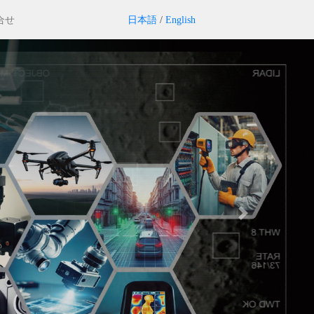
合せ
日本語
/
English
Next